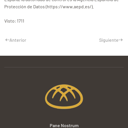
Protección de Datos (https://www.aepd.es/).
Visto: 1711
Anterior
Siguiente
Pane Nostrum