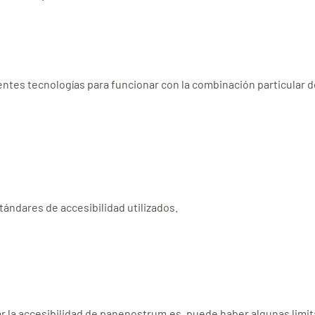
entes tecnologías para funcionar con la combinación particular 
tándares de accesibilidad utilizados.
r la accesibilidad de panenostrum.es, puede haber algunas limit